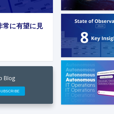
 Mann
非常に有望に見
st 01, 2024
idhar Koganti
 18, 2024
p Blog