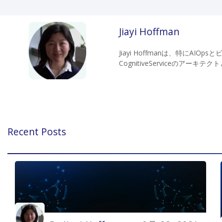
Jiayi Hoffman
Jiayi Hoffmanは、特にA
CognitiveServiceのアーキ
Recent Posts