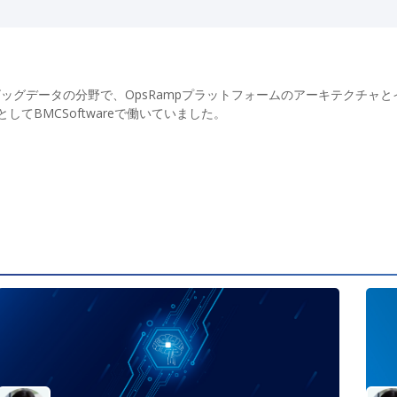
IOpsとビッグデータの分野で、OpsRampプラットフォームのアーキテクチャ
テクトとしてBMCSoftwareで働いていました。