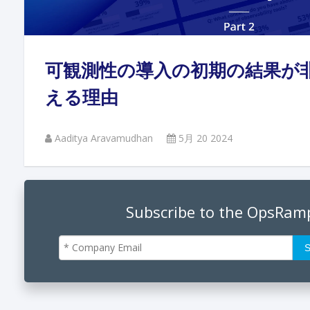
Andi
可観測性の導入の初期の結果が
Augu
える理由
Aaditya Aravamudhan
5月 20 2024
Phan
June
Subscribe to the OpsRam