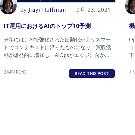
By
Jiayi Hoffman
9月 23, 2021
IT運用におけるAIのトップ10予測
機
来年には、AIで強化された自動化がよりスマー
O
トでコンテキストに沿ったものになり、買収活
ョ
動が爆発的に増加し、AIOpsがエッジに向かっ
下
て移動します。
ー
2 MIN READ
1 
READ THIS POST