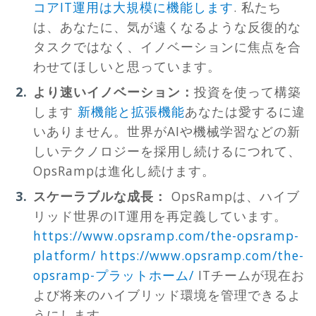
コアIT運用は大規模に機能します
. 私たち
は、あなたに、気が遠くなるような反復的な
タスクではなく、イノベーションに焦点を合
わせてほしいと思っています。
より速いイノベーション：
投資を使って構築
します
新機能と拡張機能
あなたは愛するに違
いありません。世界がAIや機械学習などの新
しいテクノロジーを採用し続けるにつれて、
OpsRampは進化し続けます。
スケーラブルな成長：
OpsRampは、ハイブ
リッド世界のIT運用を再定義しています。
https://www.opsramp.com/the-opsramp-
platform/
https
://
www
.
opsramp
.
com
/
the
-
opsramp
-
プラットホーム
/
ITチームが現在お
よび将来のハイブリッド環境を管理できるよ
うにします。