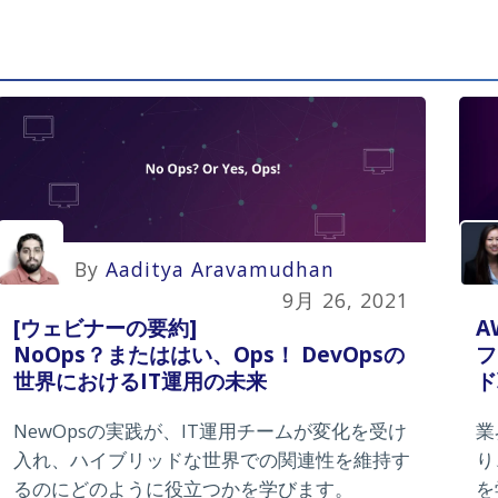
By
Aaditya Aravamudhan
9月 26, 2021
[ウェビナーの要約]
A
NoOps？またははい、Ops！ DevOpsの
フ
世界におけるIT運用の未来
ド
NewOpsの実践が、IT運用チームが変化を受け
業
入れ、ハイブリッドな世界での関連性を維持す
り
るのにどのように役立つかを学びます。
を