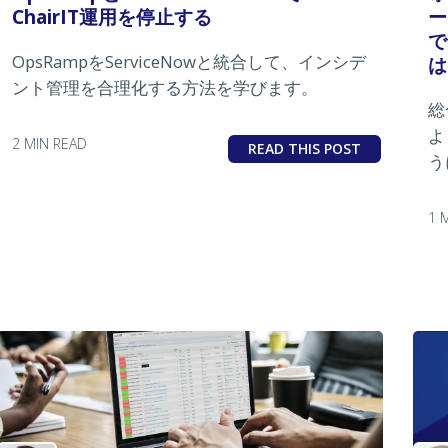
ChairIT運用を停止する
ー
で
OpsRampをServiceNowと統合して、インシデ
は
ント管理を合理化する方法を学びます。
総
よ
2 MIN READ
READ THIS POST
う
1 