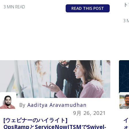
ト
3 MIN READ
READ THIS POST
3 
By
Aaditya Aravamudhan
9月 26, 2021
[ウェビナーのハイライト]
イ
OpsRampとServiceNowITSMでSwivel-
ォ