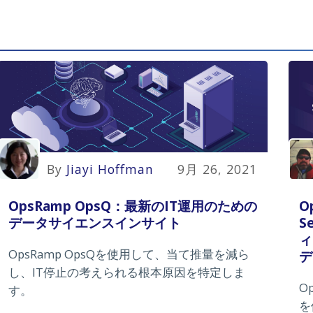
By
Jiayi Hoffman
9月 26, 2021
OpsRamp OpsQ：最新のIT運用のための
O
データサイエンスインサイト
S
ィ
OpsRamp OpsQを使用して、当て推量を減ら
デ
し、IT停止の考えられる根本原因を特定しま
O
す。
を