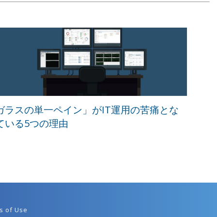
ガラスの単一ペイン」がIT運用の苦痛とな
ている5つの理由
s of Use