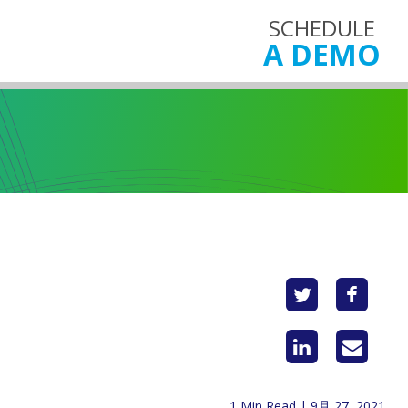
SCHEDULE
A DEMO
1 Min Read | 9月 27, 2021