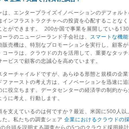
ャは、エンタープライズイノベーションのデフォルト
はインフラストラクチャへの投資を心配することなく
ことができます。
200か国で事業を展開している13
コーラのニュージーランド子会社は、
スマートな機能を
動販売機は、特別なプロモーションを実行し、顧客が
・コーラは、クラウドの力を活用して、重要なタッチ
サービスで顧客の忠誠心を高めています。
スターチャイルドですが、あらゆる形態と規模の企業
ドファーストの考え方は、イノベーションを迅速に追
のに役立ちます。データセンターの経済学の制約から
ように考え、行動します。
頭を支えているのは何ですか？最近、米国に500人以
ました。私たちの調査シェア
企業におけるクラウドの採
思考の台頭を説明する調査からの5つのクラウド採用統