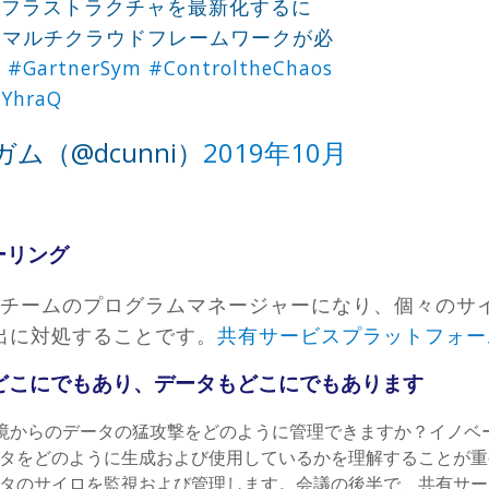
ンフラストラクチャを最新化するに
ドマルチクラウドフレームワークが必
d
#GartnerSym
#ControltheChaos
XYhraQ
（@dcunni）
2019年10月
ーリング
Opsチームのプログラムマネージャーになり、個々の
出に対処することです。
共有サービスプラットフォー
はどこにでもあり、データもどこにでもあります
T環境からのデータの猛攻撃をどのように管理できますか？イノ
タをどのように生成および使用しているかを理解することが重
ータのサイロを監視および管理します。会議の後半で、共有サ