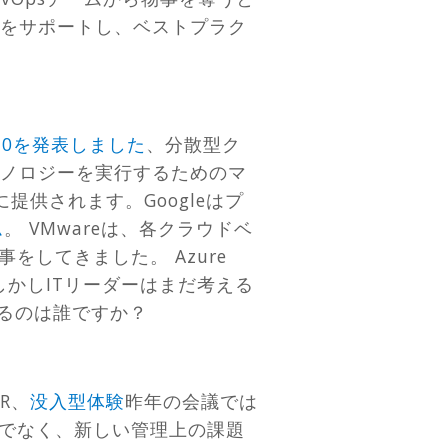
トをサポートし、ベストプラク
10を発表しました
、分散型ク
クノロジーを実行するためのマ
に提供されます。Googleはプ
ム
。 VMwareは、各クラウドベ
してきました。 Azure
しかしITリーダーはまだ考える
るのは誰ですか？
R、
没入型体験
昨年の会議では
でなく、新しい管理上の課題