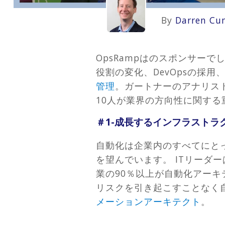
By
Darren Cu
OpsRampはのスポンサーで
役割の変化、DevOpsの採
管理
。ガートナーのアナリス
10人が業界の方向性に関す
＃1-成長するインフラストラ
自動化は企業内のすべてにと
を望んでいます。 ITリーダ
業の90％以上が自動化アー
リスクを引き起こすことなく自
メーションアーキテクト
。