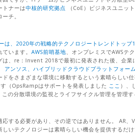
ートナーは
中核的研究拠点
（CoE）ビジネスユニッ
ローチ。
ーは、2020年の戦略的テクノロジートレンドトップ
れています。
AWS前哨基地
、オンプレミスでAWSテ
、re：Invent 2018で最初に発表された後、企業
。
アンソス
、ハイブリッドクラウドプラットフォー
ドをさまざまな環境に移動するという素晴らしい仕事を
ます（OpsRampはサポートを発表しました
ここ
）、
。この分散環境の監視とライフサイクル管理を管理す
応する必要があり、その逆ではありません。 AR、V
新しいテクノロジーは素晴らしい機会を提供するだけ