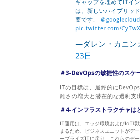
ギャップを埋めてITイ
は、新しいハイブリッ
要です。
@googleclou
pic.twitter.com/CyTw
—ダレン・カニンガム
23日
＃3-DevOpsの敏捷性のスケ
ITの目標は、最終的にDev
雑さの増大と潜在的な過剰支
＃4-インフラストラクチャ
IT運用は、エッジ環境およびIo
まるため、ビジネスユニットがデー
ープライズITに戻り、これらのデ