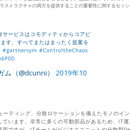
フラストラクチャの両方を提供することの重要性に関するセッ
有サービスはコモディティからコアビ
します。すべてまたはまったく提案を
。
#gartnersym
#ControltheChaos
kh6P0D
ム（@dcunni）
2019年10
ピューティング、分散ロケーションを備えたモノのイン
しています。非常に多くの可動部品があるため、IT
因ですが、ITチームがビジネスユニットや分散型De