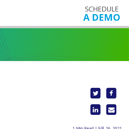
SCHEDULE
A DEMO
1 Min Read | 9月 26, 2021