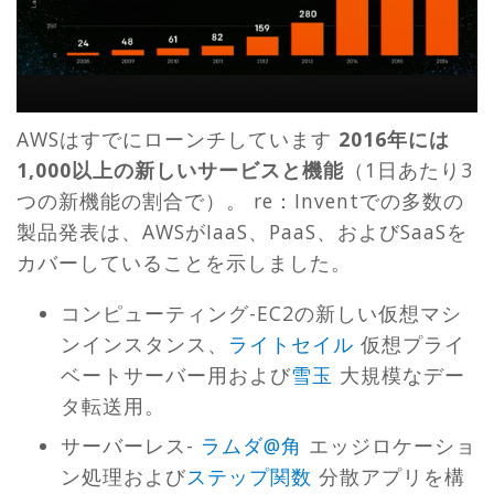
AWSはすでにローンチしています
2016年には
1,000以上の新しいサービスと機能
（1日あたり3
つの新機能の割合で）。 re：Inventでの多数の
製品発表は、AWSがIaaS、PaaS、およびSaaSを
カバーしていることを示しました。
コンピューティング-EC2の新しい仮想マシ
ンインスタンス、
ライトセイル
仮想プライ
ベートサーバー用および
雪玉
大規模なデー
タ転送用。
サーバーレス-
ラムダ@角
エッジロケーショ
ン処理および
ステップ関数
分散アプリを構