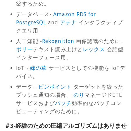
築するため。
データベース-
Amazon RDS for
PostgreSQL
and
アテナ
インタラクティブ
クエリ用。
人工知能 -
Rekognition
画像認識のために、
ポリー
テキスト読み上げと
レックス
会話型
インターフェース用。
IoT -
緑の草
サービスとしての機能を IoTデ
バイス。
データ -
ピンポイント
ターゲットを絞った
プッシュ通知の場合、
のり
マネージドETL
サービスおよび
バッチ
効率的なバッチコン
ピューティングのために。
＃3-経験のための圧縮アルゴリズムはありませ