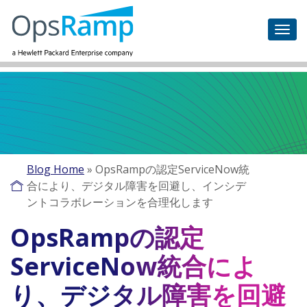
Blog Home
»
OpsRampの認定ServiceNow統
合により、デジタル障害を回避し、インシデ
ントコラボレーションを合理化します
OpsRampの認定
ServiceNow統合によ
り、デジタル障害を回避