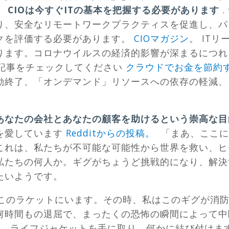
、
CIOは今すぐITの基本を把握する必要があります
.
り、安全なリモートワークプラクティスを促進し、パ
クを評価する必要があります。
CIOマガジン
。 IT
ります。コロナウイルスの経済的影響が深まるにつれ
nの記事をチェックしてください
クラウドでお金を節約
動終了、「オンデマンド」リソースへの依存の軽減、
あなたの会社とあなたの顧客を助けるという崇高な目
を愛しています
Redditからの投稿。
「まあ、ここに
これは、私たちが不可能な可能性から世界を救い、ヒ
私たちの何人か。ギグがちょうど挑戦的になり、解決
たいようです。
とこのラケットにいます。その時、私はこのギグが消
何時間もの退屈で、まったくの恐怖の瞬間によって中
め、ライフジャケットを手に取り、何かに結び付けま