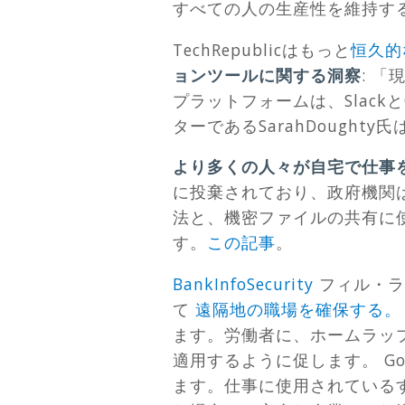
すべての人の生産性を維持す
TechRepublicはもっと
恒久的
ョンツールに関する洞察
:
「現
プラットフォームは、SlackとG
ターであるSarahDought
より多くの人々が自宅で仕事
に投棄されており、政府機関
法と、機密ファイルの共有に
す。
この記事
。
BankInfoSecurity
フィル・ラ
て
遠隔地の職場を確保する
ます。労働者に、ホームラッ
適用するように促します。 G
ます。仕事に使用されている