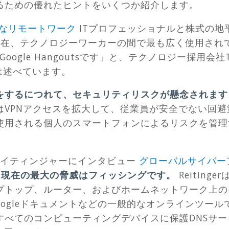
るための優れたヒントをいくつか紹介します。
なリモートワーク
ITプロフェッショナルと株式の地
在、テクノロジーワーカーの間で最も広く使用され
oogle Hangoutsです」と、テクノロジー採用会社
y氏は述べています。
をするにつれて、セキュリティリスクが懸念されま
はVPNアクセスを拡大して、従業員が安全でない回
使用される個人のスマートフォンによるリスクを管理
イティンジャーにインタビュー
グローバルサイバー
。
現在の最大の脅威はフィッシングです。
Reitin
プトップ、ルーター、およびホームネットワーク上の
oogleドキュメントなどの一般的なオンラインツー
すべてのコンピューティングデバイスに保護DNSサ