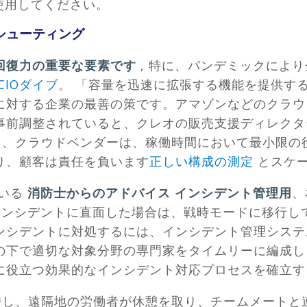
使用してください。
シューティング
回復力の重要な要素です
,
特に、パンデミックにより
CIOダイブ
。 「容量を迅速に拡張する機能を提供す
に対する企業の最善の策です。アマゾンなどのクラウ
事前調整されていると、クレオの販売支援ディレクタ
だし、クラウドベンダーは、稼働時間において最小限の
り、顧客は責任を負います
正しい構成の測定
とスケー
いる
消防士からのアドバイス インシデント管理用
、
インシデントに直面した場合は、戦時モードに移行し
ンシデントに対処するには、インシデント管理システ
の下で適切な対象分野の専門家をタイムリーに編成し
に役立つ効果的なインシデント対応プロセスを確立
し、遠隔地の労働者が休憩を取り、チームメートと