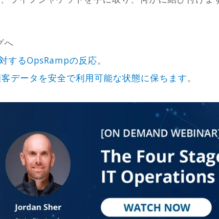
グへ
するOpsRampの反応
。
顧客データを安全で利用可能な状態に保ちます
。