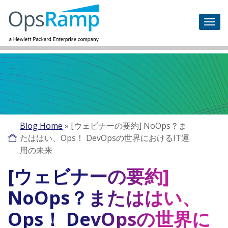
Blog Home
»
[ウェビナーの要約] NoOps？ま
たははい、Ops！ DevOpsの世界におけるIT運
用の未来
[ウェビナーの要約]
NoOps？またははい、
Ops！ DevOpsの世界に