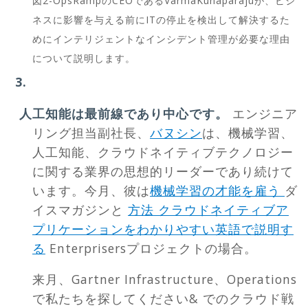
図2-OpsRampのCEOであるVarmaKunaparajuが、ビジ
ネスに影響を与える前にITの停止を検出して解決するた
めにインテリジェントなインシデント管理が必要な理由
について説明します。
人工知能は最前線であり中心です。
エンジニア
リング担当副社長、
バヌシン
は、機械学習、
人工知能、クラウドネイティブテクノロジー
に関する業界の思想的リーダーであり続けて
います。今月、彼は
機械学習の才能を雇う
ダ
イスマガジンと
方法 クラウドネイティブア
プリケーションをわかりやすい英語で説明す
る
Enterprisersプロジェクトの場合。
来月、Gartner Infrastructure、Operations
で私たちを探してください& でのクラウド戦