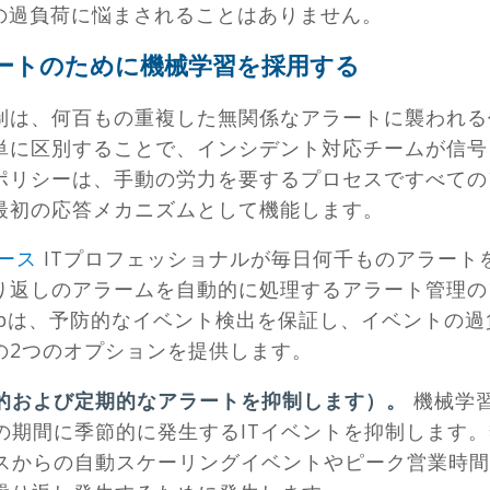
トの過負荷に悩まされることはありません。
ートのために機械学習を採用する
制は、何百もの重複した無関係なアラートに襲われる
単に区別することで、インシデント対応チームが信号
ポリシーは、手動の労力を要するプロセスですべての
最初の応答メカニズムとして機能します。
リース
ITプロフェッショナルが毎日何千ものアラート
り返しのアラームを自動的に処理するアラート管理の
ampは、予防的なイベント検出を保証し、イベントの
の2つのオプションを提供します。
的および定期的なアラートを抑制します）。
機械学
の期間に季節的に発生するITイベントを抑制します
スからの自動スケーリングイベントやピーク営業時間