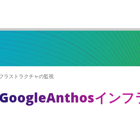
sインフラストラクチャの監視
GoogleAnthosイン