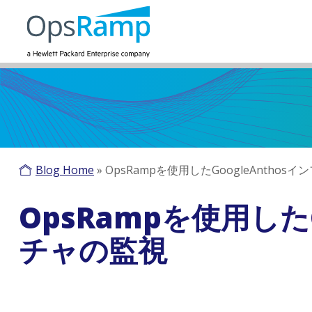
Blog Home
»
OpsRampを使用したGoogleAntho
OpsRampを使用した
チャの監視