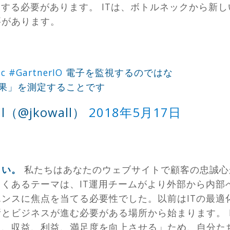
更する必要があります。 ITは、ボトルネックから新
要があります。
nc
#GartnerIO
電子を監視するのではな
果」を測定することです
ll（@jkowall）
2018年5月17日
さい。
私たちはあなたのウェブサイトで顧客の忠誠心
くあるテーマは、IT運用チームがより外部から内部
ンスに焦点を当てる必要性でした。以前はITの最適
とビジネスが進む必要がある場所から始まります。 I
て、収益、利益、満足度を向上させる」ため、自分た