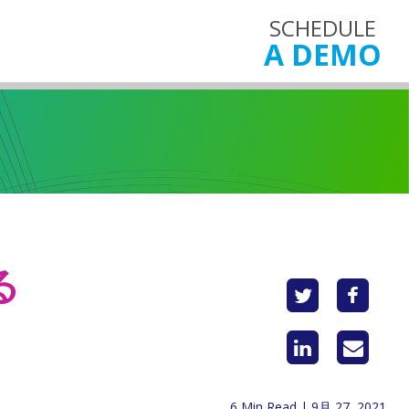
SCHEDULE
A DEMO
る
6 Min Read | 9月 27, 2021