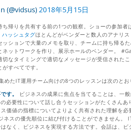
an (@vidsus)
2018年5月15日
ち帰りを共有する前の1つの観察。ショーの参加者はT
S
ハッシュタグ
ほとんどがベンダーと数人のアナリス
セッションで大量のメモを取り、チームに持ち帰るた
ネットワークを作り、展示ホールのベンダー。 #Gar
適切なタイミングで適切なメッセージが受信されたこ
とがすべてです。
ら集めたIT運用チーム向けの8つのレッスンは次のと
要です。
ビジネスの成果に焦点を当てることは、一般
ルの必要性について話し合うセッションがたくさんあり
ス価値の指標についてよりよく共有された理解を必要
ビジネスの優先順位に結び付けることができません。 
はなく、ビジネスを実現する方法です。会話は、ビジ