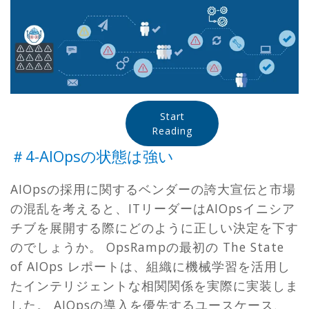
Start
Reading
＃4-AIOpsの状態は強い
AIOpsの採用に関するベンダーの誇大宣伝と市場
の混乱を考えると、ITリーダーはAIOpsイニシア
チブを展開する際にどのように正しい決定を下す
のでしょうか。 OpsRampの最初の The State
of AIOps レポートは、組織に機械学習を活用し
たインテリジェントな相関関係を実際に実装しま
した。 AIOpsの導入を優先するユースケース、