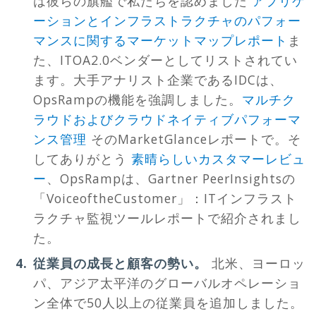
は彼らの旗艦で私たちを認めました
アプリケ
ーションとインフラストラクチャのパフォー
マンスに関するマーケットマップレポート
ま
た、ITOA2.0ベンダーとしてリストされてい
ます。大手アナリスト企業であるIDCは、
OpsRampの機能を強調しました。
マルチク
ラウドおよびクラウドネイティブパフォーマ
ンス管理
そのMarketGlanceレポートで。そ
してありがとう
素晴らしいカスタマーレビュ
ー
、OpsRampは、Gartner PeerInsightsの
「VoiceoftheCustomer」：ITインフラスト
ラクチャ監視ツールレポートで紹介されまし
た。
従業員の成長と顧客の勢い。
北米、ヨーロッ
パ、アジア太平洋のグローバルオペレーショ
ン全体で50人以上の従業員を追加しました。