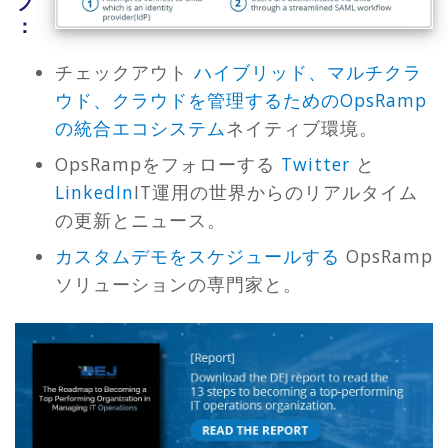
プ
：
チェックアウト
ハイブリッド、マルチクラ
ウド、クラウドを管理するためのOpsRamp
の統合エコシステム
ネイティブ環境。
OpsRampをフォローする
Twitter
と
LinkedIn
IT運用の世界からのリアルタイム
の更新とニュース。
カスタムデモをスケジュールする
OpsRamp
ソリューションの専門家と。