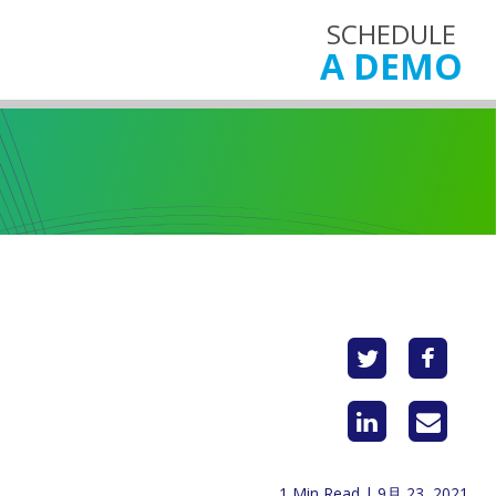
SCHEDULE
A DEMO
1 Min Read | 9月 23, 2021