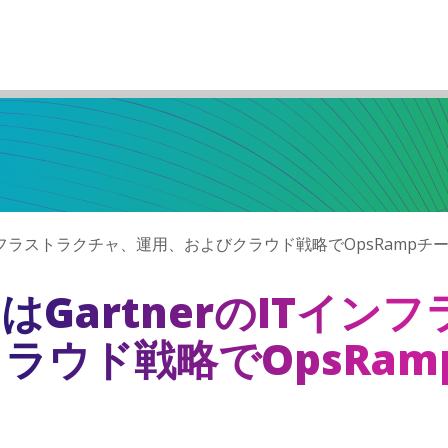
のITインフラストラクチャ、運用、およびクラウド戦略でOpsRamp
またはGartnerのITイ
ラウド戦略でOpsRam