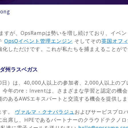
uong
いますが、OpsRampは勢いを増し続けており、イベ
チ
OpsQイベント管理エンジン
そしてその
英国オフ
強化しただけです。これが私たちを捕まえることがで
、ネバダ州ラスベガス
26〜30日）は、40,000人以上の参加者、2,000人
。今年のre：Inventは、さまざまな学習と認定の
能のあるAWSエキスパートと交流する機会を提供しま
ます。
ヴァルマ・クナパラジュ
およびサービスプロ
出席し、HPEであるパー​​トナーのクラウドテクノロ
で私達に電子メールを送りなさい
hello@opsramp.c