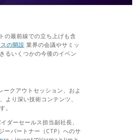
ントの最前線での立ち上げも含
ィスの開設
業界の会議やサミッ
きるいくつかの今後のイベン
以上のブレークアウトセッション、およ
機会、より深い技術コンテンツ、
す。
バイダーセールス担当副社長、
ジーパートナー（CTP）へのサ
om
re：InventでVarmaとJimと