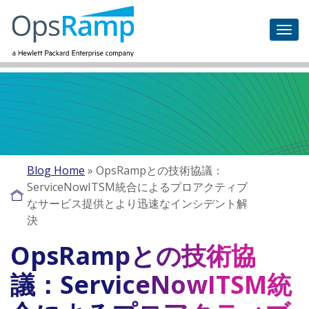
Blog Home
»
OpsRampとの技術協議：
ServiceNowITSM統合によるプロアクティブ
なサービス提供とより迅速なインシデント解
決
OpsRampとの技術協
議：ServiceNowITSM統