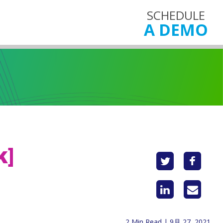
SCHEDULE
A DEMO
]
2 Min Read | 9月 27, 2021