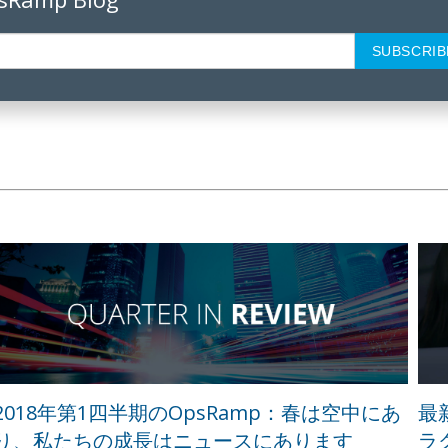
2018年第1四半期のOpsRamp：春は空中にあ
最
り、私たちの成長はニュースにあります
ラ