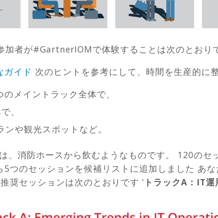
.参加者が#GartnerIOMで体験することは次のとおり
的なガイド
次のヒントを参考にして、時間を生産的に
5つのメイントラック全体で、
体で、
ランや観光スポットなど。
ることは、消防ホースから飲むようなものです。 120
ら5つのセッションを候補リストに追加しました あ
推奨セッションは次のとおりです ‘
トラックA：IT