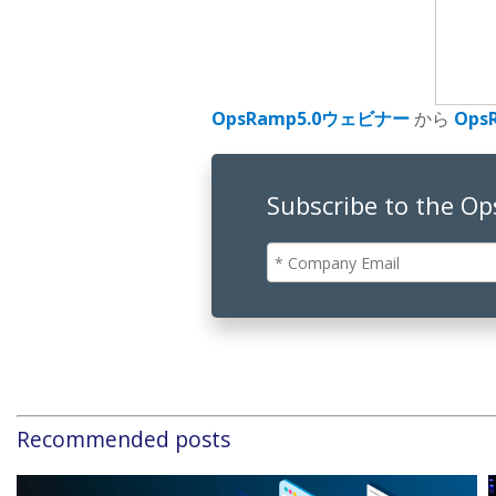
OpsRamp5.0ウェビナー
から
Ops
Subscribe to the O
Recommended posts