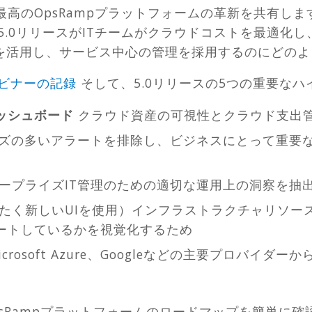
最高のOpsRampプラットフォームの革新を共有し
5.0リリースがITチームがクラウドコストを最適化
を活用し、サービス中心の管理を採用するのにどの
ビナーの記録
そして、5.0リリースの5つの重要な
ッシュボード
クラウド資産の可視性とクラウド支出
ズの多いアラートを排除し、ビジネスにとって重要
ープライズIT管理のための適切な運用上の洞察を抽
たく新しいUIを使用）インフラストラクチャリソース
ートしているかを視覚化するため
icrosoft Azure、Googleなどの主要プロバイ
sRampプラットフォームのロードマップを簡単に