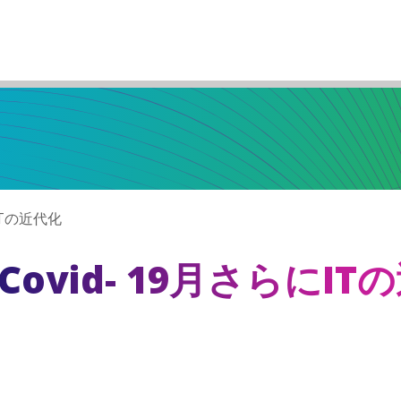
ITの近代化
ovid- 19月さらにIT