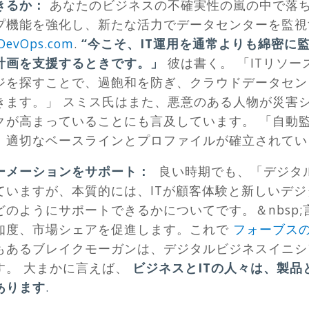
きるか：
あなたのビジネスの不確実性の嵐の中で落
プ機能を強化し、新たな活力でデータセンターを監視
DevOps.com
.
“
今こそ、IT運用を通常よりも綿密に
計画を支援するときです。」
彼は書く。 「ITリソ
ジを探すことで、過飽和を防ぎ、クラウドデータセン
きます。」 スミス氏はまた、悪意のある人物が災害
クが高まっていることにも言及しています。 「自動
、適切なベースラインとプロファイルが確立されてい
ーメーションをサポート：
良い時期でも、「デジタ
ていますが、本質的には、ITが顧客体験と新しいデ
のようにサポートできるかについてです。＆nbsp
知度、市場シェアを促進します。これで
フォーブス
もあるブレイクモーガンは、デジタルビジネスイニシ
す。 大まかに言えば、
ビジネスとITの人々は、製
あります
.