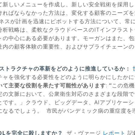
て新しいメニューを作成し、新しい安全戦術を採用し
ければならなかった方法は、変化する顧客のニーズを
ジネスが計画を迅速にピボットする方法について、常
分析戦略は、柔軟なクラウドベースのITインフラス
トの中心にある必要があります。モーガンはまた、包
社内の顧客体験の重要性、およびサプライチェーンの
ンフラストラクチャの革新をどのように推進しているか：
チャを強化する必要性をどのように明らかにしたか
いて主要な役割を果たす可能性があります
:
“
この危機
定の文脈において、公衆衛生対応のさまざまな段階で
とです。」クラウド、ビッグデータ、AIアプリケー
になるでしょう。 市民がパンデミック病の重症度を
OLを完全に殺しますか？
ザ・ヴァージ
レポート
記