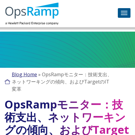
Blog Home
»
OpsRampモニター：技術支出、
ネットワーキングの傾向、およびTargetのIT
変革
OpsRampモニター：技
術支出、ネットワーキン
グの傾向、およびTarget