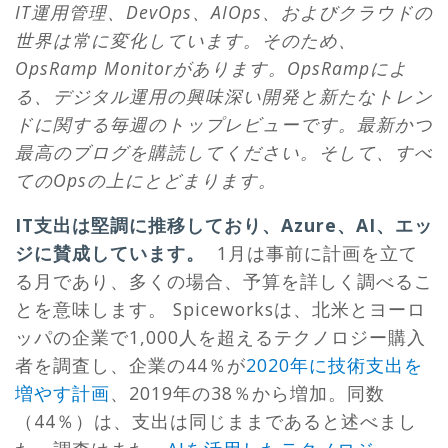
IT運用管理、DevOps、AIOps、およびクラウドの
世界は常に変化しています。そのため、
OpsRamp Monitorがあります。OpsRampによ
る、デジタル運用の興味深い開発と新たなトレン
ドに関する毎週のトップレビューです。最新かつ
最高のブログを購読してください。そして、すべ
てのOpsの上にとどまります。
IT支出は堅調に推移しており、Azure、AI、エッ
ジに賛成しています。
1月は事前に計画を立て
る月であり、多くの場合、予算を詳しく調べるこ
とを意味します。 Spiceworksは、北米とヨーロ
ッパの企業で1,000人を超えるテクノロジー購入
者を調査し、企業の44％が
2020年に技術支出を
増やす計画
、2019年の38％から増加。同数
（44％）は、支出は同じままであると述べまし