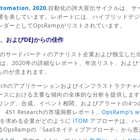
utomation, 2020
.
自動化の誇大宣伝サイクルは、サ
響を表しています。レポートには、ハイブリッドデジ
ダーとしてOpsRampがリストされています。
imes、およびDEJからの佳作
、DEJなどのサードパーティのアナリスト企業および独立した
Rampは、2020年の詳細なレポート、年次リスト、お
ものが含まれます。
esearchのアプリケーションおよびインフラストラク
ースにおける主要な傾向の全体的な分析を提供します
ング、合成、イベント相関、およびアラートの4つの異
451 Researchの市場洞察レポート、
OpsRamp’s wi
現代を求める企業がどのように
ITOM
アプローチは、ハイ
OpsRampの「SaaSネイティブアプローチ」から