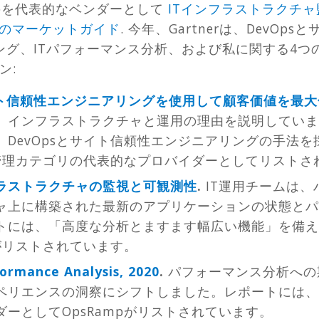
Rampを代表的なベンダーとして
ITインフラストラクチ
ムのマーケットガイド
. 今年、Gartnerは、DevO
グ、ITパフォーマンス分析、および私に関する4つの
ン:
サイト信頼性エンジニアリングを使用して顧客価値を最
インフラストラクチャと運用の理由を説明しています(I
DevOpsとサイト信頼性エンジニアリングの手法
ト管理カテゴリの代表的なプロバイダーとしてリストさ
ラストラクチャの監視と可観測性
.
IT運用チームは
ャ上に構築された最新のアプリケーションの状態とパ
トには、「高度な分析とますます幅広い機能」を備えた
pがリストされています。
formance Analysis, 2020
.
パフォーマンス分析への
ペリエンスの洞察にシフトしました。レポートには、
ーとしてOpsRampがリストされています。