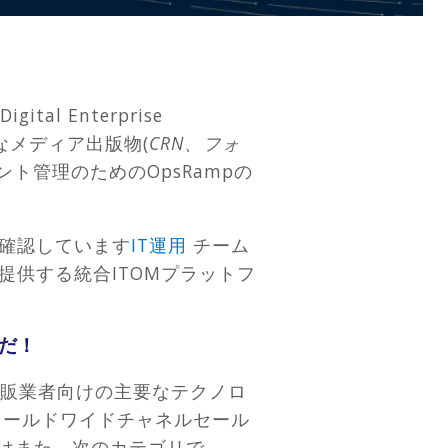
tal Enterprise
なメディア出版物(
CRN、フォ
ト管理のためのOpsRampの
確認しています
IT運用
チーム
供する統合ITOMプラットフ
誰だ！
再販業者向けの主要なテクノロ
ールドワイドチャネルセール
誌はまた、次のカテゴリで