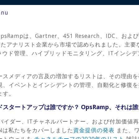
nnu
mpは、Gartner、451 Research、IDC、およびDigi
の独立したアナリスト企業から市場で認められました。主要
クラウド管理、ハイブリッドモニタリング、ITインシデン
.
ースメディアの言及の増加するリストは、その理由を
視、イベントとインシデントの管理、自動化と修復を提
ます。
スタートアップは誰ですか？ OpsRamp、それは
バイダー、ITチャネルパートナー、および付加価値
Nは私たちをカバーしました
資金提供の発表
また、ワ
ートウェルを
チャネルチーフの2020年のリスト
.雑