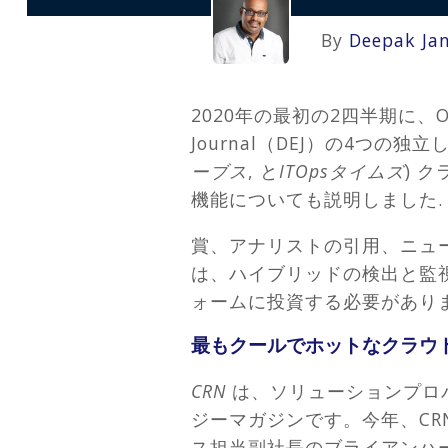
By
Deepak Ja
2020年の最初の2四半期に、OpsRa
Journal（DEJ）の4つ
ーブス
, と
ITOpsタイムズ
) 
機能についても説明しました
賞、アナリストの引用、ニュ
は、ハイブリッドの検出と監
ォームに投資する必要があり
最もクールでホットなクラウド
CRN
は、ソリューションプロ
ジーマガジンです。今年、CR
ス担当副社長のブライアンハ