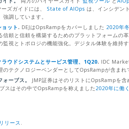
ズガイド。
両方のバイヤーズガイド
監視ツール
と
AIO
バイヤーズガイドには、
State of AIOps
は、インシデン
、強調しています。
ショット
.
DEJはOpsRampをカバーしました
2020
る信頼と信頼を構築するためのプラットフォームの革
の監視とトポロジの機能強化。デジタル体験を維持す
nce：クラウドシステムとサービス管理、1Q20
.
IDC Mar
のテクノロジーベンダーとしてOpsRampが含ま
フォーブス。
JMP証券はそのリストにOpsRampを
ブスはその中でOpsRampを称えました
2020年に
20リリース
.