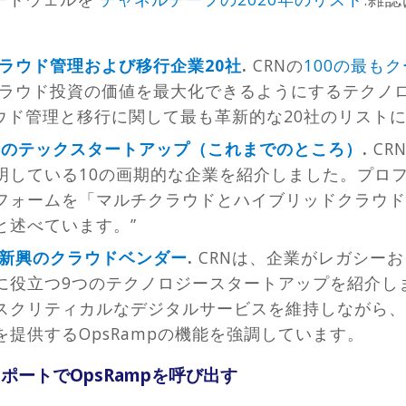
クラウド管理および移行企業20社
.
CRNの
100の最も
ラウド投資の価値を最大化できるようにするテクノ
クラウド管理と移行に関して最も革新的な20社のリスト
10のテックスタートアップ（これまでのところ）
.
CR
している10の画期的な企業を紹介しました。プロファ
フォームを「マルチクラウドとハイブリッドクラウド
と述べています。”
き新興のクラウドベンダー
.
CRNは、企業がレガシー
に役立つ9つのテクノロジースタートアップを紹介しま
スクリティカルなデジタルサービスを維持しながら、
提供するOpsRampの機能を強調しています。
ポートでOpsRampを呼び出す