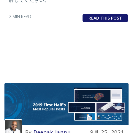
2 MIN READ
READ THIS POST
By
Deepak Jannu
9月 25, 2021