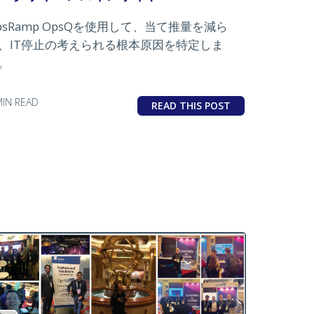
psRamp OpsQを使用して、当て推量を減ら
、IT停止の考えられる根本原因を特定しま
。
MIN READ
READ THIS POST