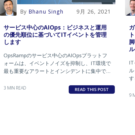
By
Bhanu Singh
9月 26, 2021
サービス中心のAIOps：ビジネスと運用
ガ
の優先順位に基づいてITイベントを管理
ト
します
脚
ル
OpsRampのサービス中心のAIOpsプラットフ
I
ォームは、イベントノイズを抑制し、IT環境で
ル
最も重要なアラートとインシデントに集中でき
す
るようにします。
に
3 MIN READ
READ THIS POST
9 