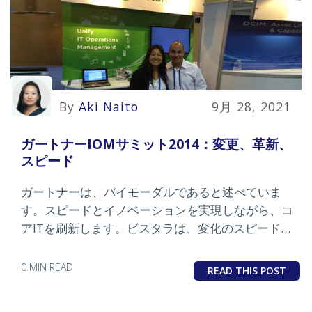
By
Aki Naito
9月 28, 2021
ガートナーIOMサミット2014：変更、革新、
スピード
ガートナーは、バイモーダルであると述べていま
す。スピードとイノベーションを実現しながら、コ
アITを刷新します。ビスタラは、変化のスピードで
飛ぶことができる「アウトバーン」になることがで
きます。
0 MIN READ
READ THIS POST