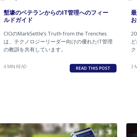
塹壕のベテランからのIT管理へのフィー
最
ルドガイド
お
CIOのMarkSettle’s Truth from the Trenches
2
は、テクノロジーリーダー向けの優れたIT管理
ど
の教訓を共有しています。
ク
4 MIN READ
3 
READ THIS POST