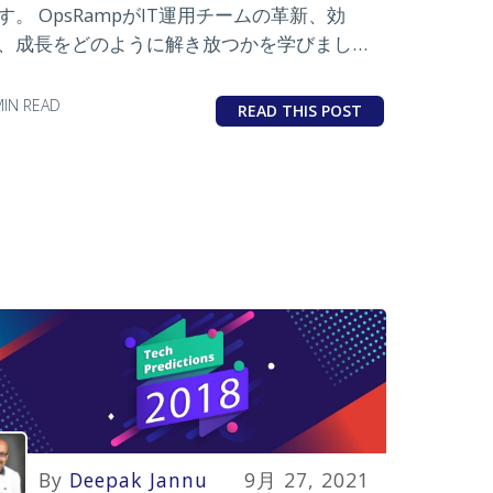
す。 OpsRampがIT運用チームの革新、効
、成長をどのように解き放つかを学びましょ
。
MIN READ
READ THIS POST
By
Deepak Jannu
9月 27, 2021