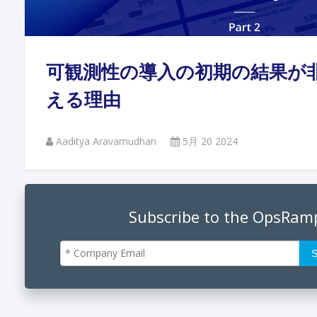
Andi
可観測性の導入の初期の結果が
Augu
える理由
Aaditya Aravamudhan
5月 20 2024
Phan
June
Subscribe to the OpsRam