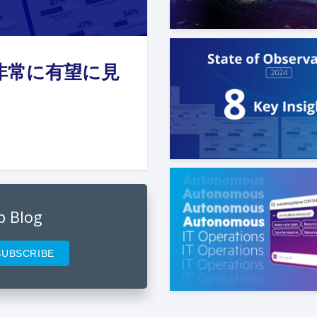
 Mann
非常に有望に見
st 01, 2024
idhar Koganti
 18, 2024
p Blog